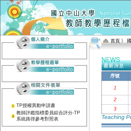
首頁
》
序號
1
2
TP授權異動申請書
3
教師評鑑指標委員綜合評分-TP
Teaching Po
系統路徑參考對照表