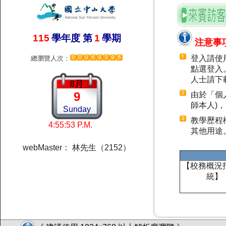
115
學年度 第
1
學期
注意事
登入請使
總瀏覽人次：
點選登入
人士請下
8月
9
由於「個
師本人)
Sunday
教學歷程
其他用途
webMaster：
林先生（2152）
【校務概況
統】